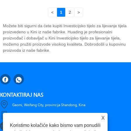
<
1
2
>
Možete biti sigurni da ćete kupiti Investicijsko tijelo za lijevanje tijela
proizvedeno u Kini iz naše fabrike. Huading je profesionalni
proizvođač i dobavljač u Kini Investicijsko tijelo za lijevanje tijela,
možemo pružiti proizvode visokog kvaliteta. Dobrodošli u kupovinu
proizvoda iz naše fabrike.
KONTAKTIRAJ NAS
Gaomi, Weifang City, provincija Shandong, Kina
+86-18653276696
X
Koristimo kolačiće kako bismo vam ponudili
luckxing@huadingcasting.com