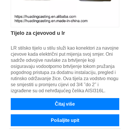
Tijelo za cjevovod u lr
LR stilsko tijelo u stilu služi kao konektori za navojne
cjevove kada električni put mijenja svoj smjer. Oni
sadrže odvojive navlake za brtvljenje koji
osiguravaju vodootporno brtvljenje tokom pružanja
pogodnog pristupa za dodatnu instalaciju, pregled i
rutinsko održavanje žice. Ova tijela za vodstvo mogu
se smjestiti u promjeru cijevi od 3/4 "do 2" i
izgrađene su od nehrđajućeg čelika AISI316L.
Čitaj više
Pošaljite upit