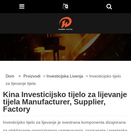
Dom
>
Proizvodi
>
Investicijska Livenja
> Investicijsko tijelo
za lijevanje tijela
Kina Investicijsko tijelo za lijevanje
tijela Manufacturer, Supplier,
Factory
Investicijsko tijelo za lijevanje je svestrana komponenta dizajnirana
za olakšavanje organiziranog usmjeravanja, razgranata i prestanka