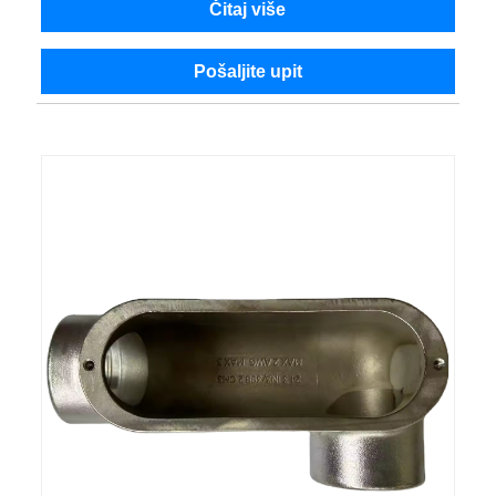
Čitaj više
Pošaljite upit