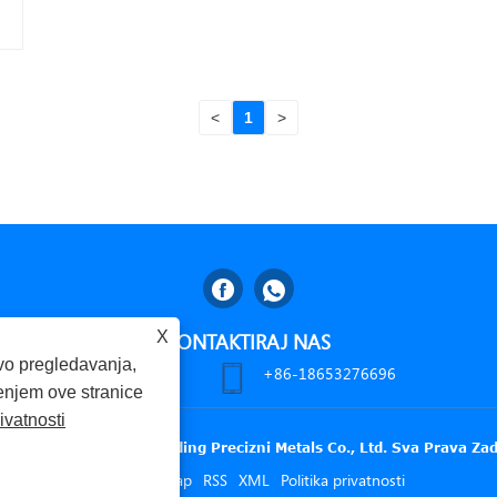
<
1
>
X
KONTAKTIRAJ NAS
vo pregledavanja,
a Shandong, Kina
+86-18653276696
štenjem ove stranice
rivatnosti
ght © 2025 Gaomi Huading Precizni Metals Co., Ltd. Sva Prava Za
Links
Sitemap
RSS
XML
Politika privatnosti