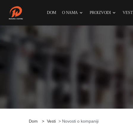
DOM
O NAMA
PROIZVODI
VEST
Dom
>
Vesti
> Novosti o kompaniji