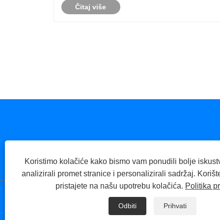
Čitaj više
Koristimo kolačiće kako bismo vam ponudili bolje iskust
Gaomi, Weifang City, provincij
analizirali promet stranice i personalizirali sadržaj. Kori
pristajete na našu upotrebu kolačića.
Politika p
Copyri
Odbiti
Prihvati