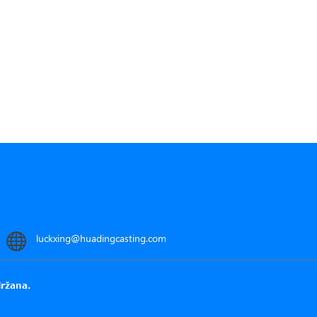
luckxing@huadingcasting.com
držana.