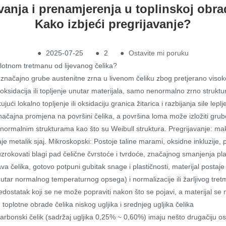
vanja i prenamjerenja u toplinskoj obra
Kako izbjeći pregrijavanje?
●
2025-07-25
●
2
●
Ostavite mi poruku
oplotnom tretmanu od lijevanog čelika?
n značajno grube austenitne zrna u livenom čeliku zbog pretjerano viso
sidacija ili topljenje unutar materijala, samo nenormalno zrno strukture.
kujući lokalno topljenje ili oksidaciju granica žitarica i razbijanja sile 
značajna promjena na površini čelika, a površina loma može izložiti gru
ormalnim strukturama kao što su Weibull struktura. Pregrijavanje: makr
aje metalik sjaj. Mikroskopski: Postoje taline marami, oksidne inkluzije
zrokovati blagi pad čelične čvrstoće i tvrdoće, značajnog smanjenja plas
va čelika, gotovo potpuni gubitak snage i plastičnosti, materijal postaj
tar normalnog temperaturnog opsega) i normalizacije ili žarljivog tretm
edostatak koji se ne može popraviti nakon što se pojavi, a materijal se
oplotne obrade čelika niskog ugljika i srednjeg ugljika čelika
 karbonski čelik (sadržaj ugljika 0,25% ~ 0,60%) imaju nešto drugačiju osj