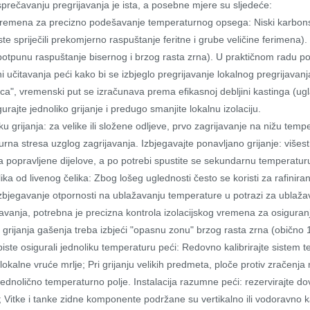
prečavanju pregrijavanja je ista, a posebne mjere su sljedeće:
 vremena za precizno podešavanje temperaturnog opsega: Niski karbonski
 spriječili prekomjerno raspuštanje feritne i grube veličine ferimena).
otpunu raspuštanje bisernog i brzog rasta zrna). U praktičnom radu p
ni učitavanja peći kako bi se izbjeglo pregrijavanje lokalnog pregrijava
rica", vremenski put se izračunava prema efikasnoj debljini kastinga (u
urajte jednoliko grijanje i predugo smanjite lokalnu izolaciju.
aku grijanja: za velike ili složene odljeve, prvo zagrijavanje na nižu te
na stresa uzglog zagrijavanja. Izbjegavajte ponavljano grijanje: višestr
za popravljene dijelove, a po potrebi spustite se sekundarnu temperatur
a od livenog čelika: Zbog lošeg uglednosti često se koristi za rafiniran
a izbjegavanje otpornosti na ublažavanju temperature u potrazi za ublažav
ijavanja, potrebna je precizna kontrola izolacijskog vremena za osigur
 grijanja gašenja treba izbjeći "opasnu zonu" brzog rasta zrna (obično
 biste osigurali jednoliku temperaturu peći: Redovno kalibrirajte sistem t
okalne vruće mrlje; Pri grijanju velikih predmeta, ploče protiv zračenja mo
jednolično temperaturno polje. Instalacija razumne peći: rezervirajte 
iju; Vitke i tanke zidne komponente podržane su vertikalno ili vodoravno 