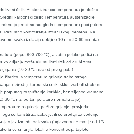
 liveni čelik: Austenizirajuća temperatura je obično
 Srednji karbonski čelik: Temperatura austenizacije
otrebno je precizno nadgledati temperaturu peći putem
nja. Razumno kontroliranje izolacijskog vremena: Na
glavnom svaka izolacija debljine 10 mm 30-60 minuta).
mperaturu (poput 600-700 ℃), a zatim polako podići na
uko grijanje može akumulirati rizik od grubi zrna.
u grijanja (10-20 ℃ niže od prvog puta).
je žitarica, a temperatura grijanja treba strogo
anjem. Srednji karbonski čelik: sklon weibull strukturi
anje potpunog raspuštanja karbida, bez slijepog vremena;
 10-30 ℃ niži od temperature normalizacije).
emperature regulacije peći za grijanje, provjerite
gu se koristiti za izolaciju, ili se uređaji za vođenje
dovoljan jaz između odljevaka (uglavnom ne manje od 1/3
kako bi se smanjila lokalna koncentracija toplote.