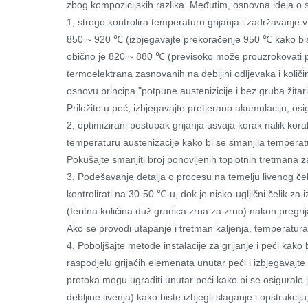
zbog kompozicijskih razlika. Međutim, osnovna ideja o s
1, strogo kontrolira temperaturu grijanja i zadržavanje
850 ~ 920 ℃ (izbjegavajte prekoračenje 950 ℃ kako biste
obično je 820 ~ 880 ℃ (previsoko može prouzrokovati p
termoelektrana zasnovanih na debljini odljevaka i količi
osnovu principa "potpune austenizicije i bez gruba žita
Priložite u peć, izbjegavajte pretjerano akumulaciju, osig
2, optimizirani postupak grijanja usvaja korak nalik kor
temperaturu austenizacije kako bi se smanjila temperatur
Pokušajte smanjiti broj ponovljenih toplotnih tretmana 
3, Podešavanje detalja o procesu na temelju livenog čelik
kontrolirati na 30-50 ℃-u, dok je nisko-ugljični čelik z
(feritna količina duž granica zrna za zrno) nakon pregr
Ako se provodi utapanje i tretman kaljenja, temperatura
4, Poboljšajte metode instalacije za grijanje i peći kako
raspodjelu grijaćih elemenata unutar peći i izbjegavajte l
protoka mogu ugraditi unutar peći kako bi se osiguralo 
debljine livenja) kako biste izbjegli slaganje i opstrukc