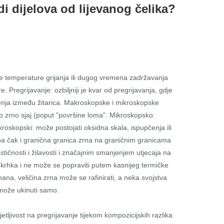
di dijelova od lijevanog čelika?
ke temperature grijanja ili dugog vremena zadržavanja
 Pregrijavanje: ozbiljniji je kvar od pregrijavanja, gdje
lepljenja između žitarica. Makroskopske i mikroskopske
bo zrno sjaj (poput "površine loma". Mikroskopsko:
oskopski: može postojati oksidna skala, ispupčenja ili
, pa čak i granična granica zrna na graničnim granicama
tičnosti i žilavosti i značajnim smanjenjem utjecaja na
e krhka i ne može se popraviti putem kasnijeg termičke
ana, veličina zrna može se rafinirati, a neka svojstva
 može ukinuti samo.
etljivost na pregrijavanje tijekom kompozicijskih razlika