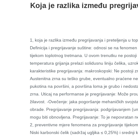
Koja je razlika između pregrija
1, koja je razlika između pregrijavanja i preteljenja u t
Definicija i pregrijavanje suštine: odnosi se na fenome
tijekom toplotnog tretmana. U ovom trenutku ne postoji ok
temperatura grijanja prelazi solidusnu liniju čelika, uzro
karakteristike pregrijavanja: makroskopski: Ne postoji 
Austenitna zrna su teško grube, eventualno praćene nen
pukotina na površini, a površina loma je grubo i nedost
zrna. Uticaj na performanse je pregrijavanje: Može prou
žilavost. -Ovečenje: jaka pogoršanje mehaničkih svojsta
obrade. Pregrijavanje pregrijavanja: podgrijavanjem (unu
mogu biti obnovljena. Pregrijavanje: To je nepovratan n
2, preventivne mjere fenomena za pregrijavanje tijekom t
Niski karbonski čelik (sadržaj ugljika ≤ 0,25%) i srednji