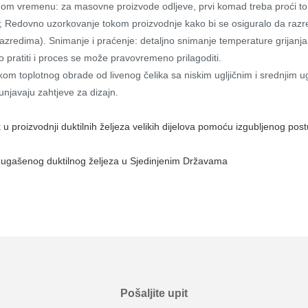
arnom vremenu: za masovne proizvode odljeve, prvi komad treba proći to
 Redovno uzorkovanje tokom proizvodnje kako bi se osiguralo da razre
m razredima). Snimanje i praćenje: detaljno snimanje temperature grijanja,
 pratiti i proces se može pravovremeno prilagoditi.
om toplotnog obrade od livenog čelika sa niskim ugljičnim i srednjim ug
unjavaju zahtjeve za dizajn.
ak u proizvodnji duktilnih željeza velikih dijelova pomoću izgubljenog p
 ugašenog duktilnog željeza u Sjedinjenim Državama
Pošaljite upit