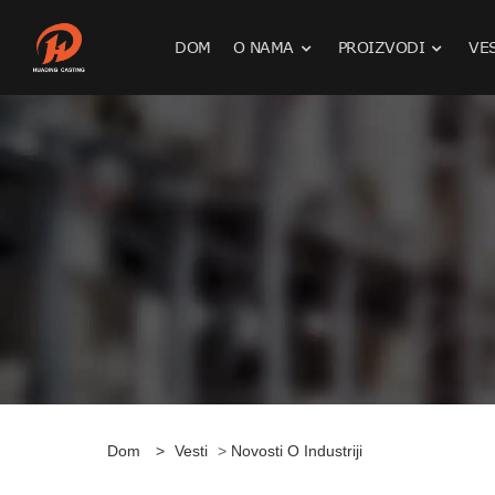
DOM
O NAMA
PROIZVODI
VE
Dom
>
Vesti
>
Novosti O Industriji