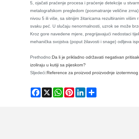
5, ojačati praćenje procesa i praćenje detekcije u stv
metalografskom pregledom (posmatranje veličine zrna);
nivou 5 ili više, sa sitnijim žitaricama rezultiranim viši
svaku peć. U slučaju nenormalnosti, uzrok se može brzo
Kroz gore navedene mjere, pregrijavajući nedostaci tijek
mehanička svojstva (poput žilavosti i snage) odljeva isp
Prethodno:
Da li je prikladno održavati negativan pritis
izoliraju u kutiji sa pijeskom?
Sljedeći:
Reference za proizvod proizvodnje izotermnog
Facebook
X
WhatsApp
Pinterest
LinkedIn
Share