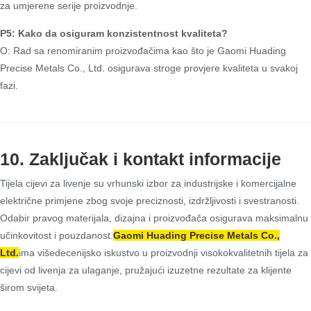
za umjerene serije proizvodnje.
P5: Kako da osiguram konzistentnost kvaliteta?
O: Rad sa renomiranim proizvođačima kao što je Gaomi Huading
Precise Metals Co., Ltd. osigurava stroge provjere kvaliteta u svakoj
fazi.
10. Zaključak i kontakt informacije
Tijela cijevi za livenje su vrhunski izbor za industrijske i komercijalne
električne primjene zbog svoje preciznosti, izdržljivosti i svestranosti.
Odabir pravog materijala, dizajna i proizvođača osigurava maksimalnu
učinkovitost i pouzdanost.
Gaomi Huading Precise Metals Co.,
Ltd.
ima višedecenijsko iskustvo u proizvodnji visokokvalitetnih tijela za
cijevi od livenja za ulaganje, pružajući izuzetne rezultate za klijente
širom svijeta.