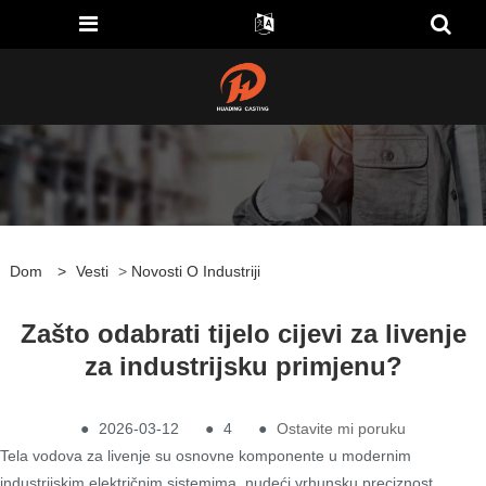
Dom
>
Vesti
>
Novosti O Industriji
Zašto odabrati tijelo cijevi za livenje
za industrijsku primjenu?
●
2026-03-12
●
4
●
Ostavite mi poruku
Tela vodova za livenje su osnovne komponente u modernim
industrijskim električnim sistemima, nudeći vrhunsku preciznost,