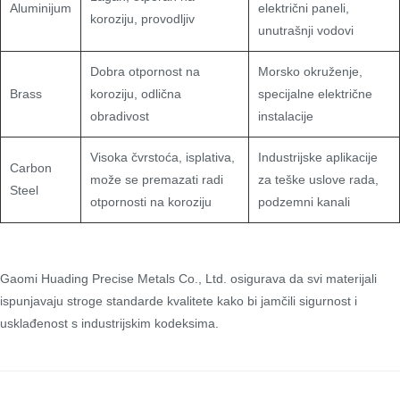
Aluminijum
električni paneli,
koroziju, provodljiv
unutrašnji vodovi
Dobra otpornost na
Morsko okruženje,
Brass
koroziju, odlična
specijalne električne
obradivost
instalacije
Visoka čvrstoća, isplativa,
Industrijske aplikacije
Carbon
može se premazati radi
za teške uslove rada,
Steel
otpornosti na koroziju
podzemni kanali
Gaomi Huading Precise Metals Co., Ltd. osigurava da svi materijali
ispunjavaju stroge standarde kvalitete kako bi jamčili sigurnost i
usklađenost s industrijskim kodeksima.