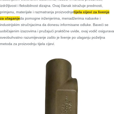
izdržljivost i fleksibilnost dizajna. Ovaj članak istražuje prednosti,
primjenu, materijale i razmatranja proizvodnje
tijela cijevi za livenje
za ulaganje
da pomogne inženjerima, menadžerima nabavke i
industrijskim stručnjacima da donesu informisane odluke. Baveći se
uobičajenim izazovima i pružajući praktične uvide, ovaj vodič osigurava
sveobuhvatno razumijevanje zašto je livenje po ulaganju poželjna
metoda za proizvodnju tijela cijevi.