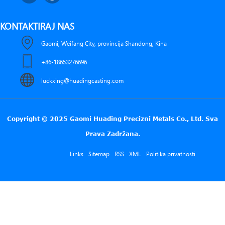
KONTAKTIRAJ NAS
Gaomi, Weifang City, provincija Shandong, Kina
+86-18653276696
luckxing@huadingcasting.com
Copyright © 2025 Gaomi Huading Precizni Metals Co., Ltd. Sva
Prava Zadržana.
Links
Sitemap
RSS
XML
Politika privatnosti