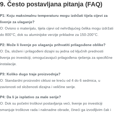
9. Često postavljana pitanja (FAQ)
P1: Koju maksimalnu temperaturu mogu izdržati tijela cijevi za
livenje za ulaganje?
O: Ovisno o materijalu, tijela cijevi od nehrđajućeg čelika mogu izdržati
do 800°C, dok su aluminijske verzije prikladne za 150-200°C.
P2: Može li livenje po ulaganju prihvatiti prilagođene oblike?
O: Da, složeni i prilagođeni dizajni su jedna od ključnih prednosti
livenja po investiciji, omogućavajući prilagođena rješenja za specifične
instalacije.
P3: Koliko dugo traje proizvodnja?
O: Standardni proizvodni ciklusi se kreću od 4 do 6 sedmica, u
zavisnosti od složenosti dizajna i veličine serije.
P4: Da li je isplativo za male serije?
O: Dok su početni troškovi postavljanja veći, livenje po investiciji
smanjuje troškove rada i naknadne obrade, čineći ga izvodljivim čak i