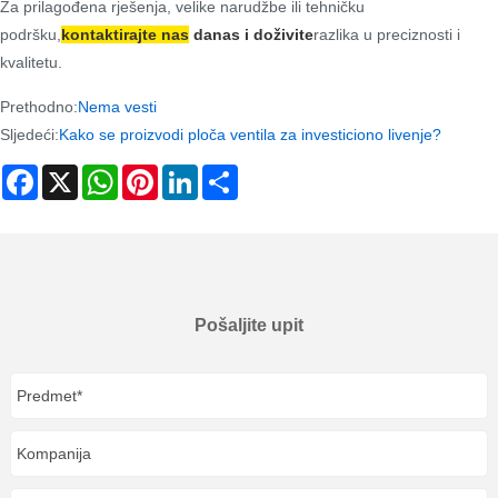
Za prilagođena rješenja, velike narudžbe ili tehničku
podršku,
kontaktirajte nas
danas i doživite
razlika u preciznosti i
kvalitetu.
Prethodno:
Nema vesti
Sljedeći:
Kako se proizvodi ploča ventila za investiciono livenje?
Facebook
X
WhatsApp
Pinterest
LinkedIn
Share
Pošaljite upit