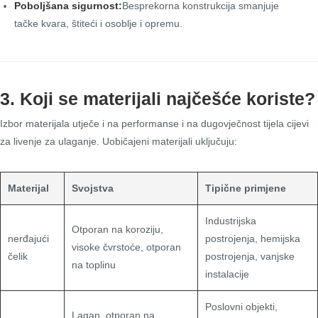
Poboljšana sigurnost:
Besprekorna konstrukcija smanjuje
tačke kvara, štiteći i osoblje i opremu.
3. Koji se materijali najčešće koriste?
Izbor materijala utječe i na performanse i na dugovječnost tijela cijevi
za livenje za ulaganje. Uobičajeni materijali uključuju:
Materijal
Svojstva
Tipične primjene
Industrijska
Otporan na koroziju,
nerđajući
postrojenja, hemijska
visoke čvrstoće, otporan
čelik
postrojenja, vanjske
na toplinu
instalacije
Poslovni objekti,
Lagan, otporan na