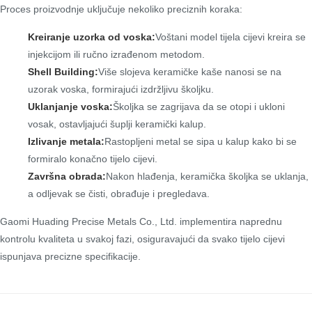
Proces proizvodnje uključuje nekoliko preciznih koraka:
Kreiranje uzorka od voska:
Voštani model tijela cijevi kreira se
injekcijom ili ručno izrađenom metodom.
Shell Building:
Više slojeva keramičke kaše nanosi se na
uzorak voska, formirajući izdržljivu školjku.
Uklanjanje voska:
Školjka se zagrijava da se otopi i ukloni
vosak, ostavljajući šuplji keramički kalup.
Izlivanje metala:
Rastopljeni metal se sipa u kalup kako bi se
formiralo konačno tijelo cijevi.
Završna obrada:
Nakon hlađenja, keramička školjka se uklanja,
a odljevak se čisti, obrađuje i pregledava.
Gaomi Huading Precise Metals Co., Ltd. implementira naprednu
kontrolu kvaliteta u svakoj fazi, osiguravajući da svako tijelo cijevi
ispunjava precizne specifikacije.