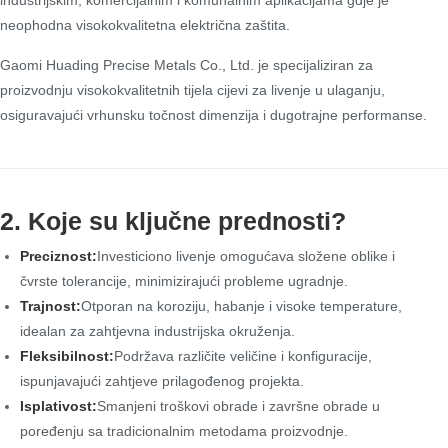
industrijskim, komercijalnim i komunalnim aplikacijama gdje je
neophodna visokokvalitetna električna zaštita.
Gaomi Huading Precise Metals Co., Ltd. je specijaliziran za
proizvodnju visokokvalitetnih tijela cijevi za livenje u ulaganju,
osiguravajući vrhunsku točnost dimenzija i dugotrajne performanse.
2. Koje su ključne prednosti?
Preciznost:
Investiciono livenje omogućava složene oblike i
čvrste tolerancije, minimizirajući probleme ugradnje.
Trajnost:
Otporan na koroziju, habanje i visoke temperature,
idealan za zahtjevna industrijska okruženja.
Fleksibilnost:
Podržava različite veličine i konfiguracije,
ispunjavajući zahtjeve prilagođenog projekta.
Isplativost:
Smanjeni troškovi obrade i završne obrade u
poređenju sa tradicionalnim metodama proizvodnje.