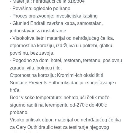
- Materijal: nehrđajući čelik 316/304
- Površina: ogledalo polirano
- Proces proizvodnje: investicijska kasting
- Glunled Endrail završna kapa, samostalan,
jednostavan za instaliranje
- Visokokvalitetni materijal od nehrđajućeg čelika,
otpornost na koroziju, izdržljiva u upotrebi, glatku
površinu, bez zavoja.
- Pogodno za dom, hotel, restoran, teretanu, poslovnu
zgradu, vilu, bolnicu i itd.
Otpornost na koroziju: Kromimi-ich oksid štiti
Sunface.Prevents Futheroksidaciju i sprječavanje i
hrđa.
Bear visoke temperature: nehrđajući čelik može
sigurno raditi na teremperitu od-270'c do 400'c
probano.
Visoko pritisak otpor: materijal od nehrđajućeg čelika
za Cary Outhidraulic test za testiranje njegovog