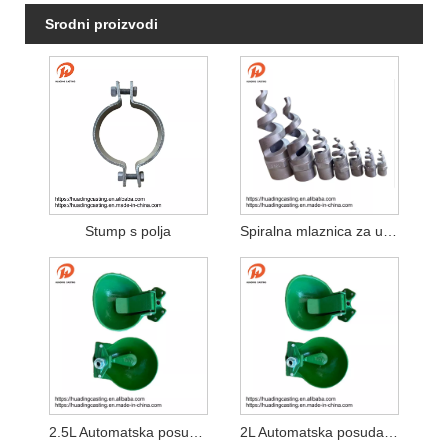
Srodni proizvodi
Stump s polja
Spiralna mlaznica za ulaganja
2.5L Automatska posuda za piće krave
2L Automatska posuda za piće krave