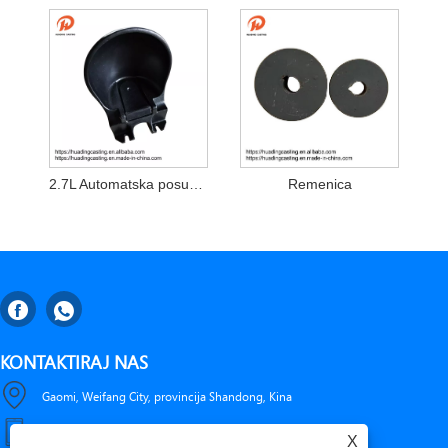
2.7L Automatska posuda za piće krave
Remenica
KONTAKTIRAJ NAS
Gaomi, Weifang City, provincija Shandong, Kina
+86-18653276696
X