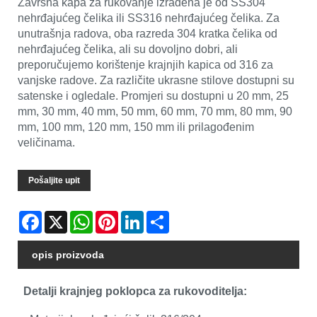
Završna kapa za rukovanje izrađena je od SS304
nehrđajućeg čelika ili SS316 nehrđajućeg čelika. Za
unutrašnja radova, oba razreda 304 kratka čelika od
nehrđajućeg čelika, ali su dovoljno dobri, ali
preporučujemo korištenje krajnjih kapica od 316 za
vanjske radove. Za različite ukrasne stilove dostupni su
satenske i ogledale. Promjeri su dostupni u 20 mm, 25
mm, 30 mm, 40 mm, 50 mm, 60 mm, 70 mm, 80 mm, 90
mm, 100 mm, 120 mm, 150 mm ili prilagođenim
veličinama.
Pošaljite upit
Facebook
X
WhatsApp
Pinterest
LinkedIn
Share
opis proizvoda
Detalji krajnjeg poklopca za rukovoditelja: