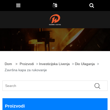
Dom
>
Proizvodi
>
Investicijska Livenja
>
Dio Ulaganja
>
Završna kapa za rukovanje
Proizvodi